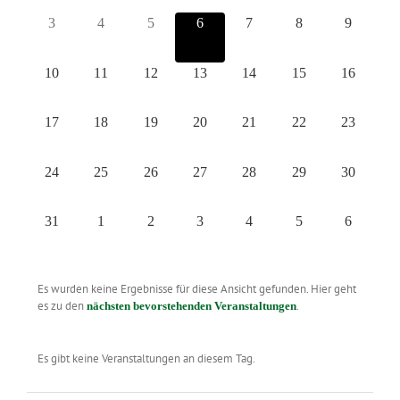
Navigation
0
0
0
0
0
0
0
3
4
5
6
7
8
9
Veranstaltungen,
Veranstaltungen,
Veranstaltungen,
Veranstaltungen,
Veranstaltungen,
Veranstaltungen,
Veranstal
0
0
0
0
0
0
0
10
11
12
13
14
15
16
Veranstaltungen,
Veranstaltungen,
Veranstaltungen,
Veranstaltungen,
Veranstaltungen,
Veranstaltungen,
Veranstalt
0
0
0
0
0
0
0
17
18
19
20
21
22
23
Veranstaltungen,
Veranstaltungen,
Veranstaltungen,
Veranstaltungen,
Veranstaltungen,
Veranstaltungen,
Veranstalt
0
0
0
0
0
0
0
24
25
26
27
28
29
30
Veranstaltungen,
Veranstaltungen,
Veranstaltungen,
Veranstaltungen,
Veranstaltungen,
Veranstaltungen,
Veranstalt
0
0
0
0
0
0
0
31
1
2
3
4
5
6
Veranstaltungen,
Veranstaltungen,
Veranstaltungen,
Veranstaltungen,
Veranstaltungen,
Veranstaltungen,
Veranstal
Es wurden keine Ergebnisse für diese Ansicht gefunden. Hier geht
es zu den
.
nächsten bevorstehenden Veranstaltungen
Es gibt keine Veranstaltungen an diesem Tag.