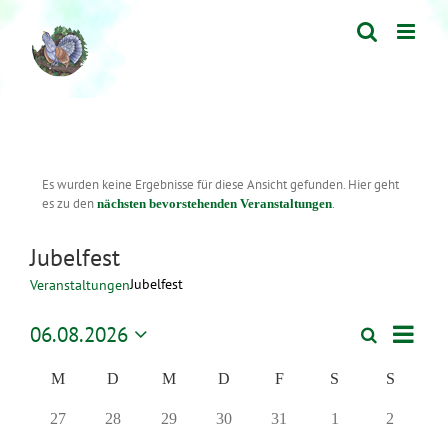
Zum
Inhalt
springen
Es wurden keine Ergebnisse für diese Ansicht gefunden. Hier geht
es zu den
.
nächsten bevorstehenden Veranstaltungen
Jubelfest
Jubelfest
Veranstaltungen
Verans
06.08.2026
Suche
Monat
Veranstaltu
Ansich
Datum
Suche
wählen.
Naviga
Kalender
M
D
M
D
F
S
S
und
von
0
0
0
0
0
0
0
27
28
29
30
31
1
2
Ansichten,
Veranstaltungen
Veranstaltungen,
Veranstaltungen,
Veranstaltungen,
Veranstaltungen,
Veranstaltungen,
Veranstaltungen,
Veranstal