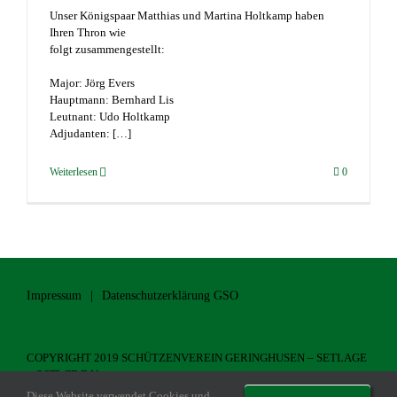
Unser Königspaar Matthias und Martina Holtkamp haben
Ihren Thron wie
folgt zusammengestellt:
Major: Jörg Evers
Hauptmann: Bernhard Lis
Leutnant: Udo Holtkamp
Adjudanten: […]
Weiterlesen
0
Impressum
Datenschutzerklärung GSO
COPYRIGHT 2019 SCHÜTZENVEREIN GERINGHUSEN – SETLAGE
– OSTWIE E.V.
Diese Website verwendet Cookies und