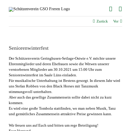
Zum
Inhalt
springen
Zurück
Vor
Seniorenwinterfest
Der Schützenverein Geringhusen-Setlage-Ostwie e.V. möchte unsere
Ehrenmitglieder und deren Ehefrauen sowie die Witwen unserer
verstorbenen Mitglieder am 30.10.2021 um 15.00 Uhr zum
Seniorenwinterfest im Saale Lüns einladen.
Für musikalische Unterhaltung ist Bestens gesorgt. In diesem Jahr wird
uns Stefan Robben von den Black Horses mit Tanzmusik
stimmungsvoll unterhalten.
Aber auch das gesellige Zusammensein sollte dabei nicht zu kurz
kommen.
Es wird eine große Tombola stattfinden, wo man neben Musik, Tanz
und gemütliches Zusammensein attraktive Preise gewinnen kann.
Wir freuen uns auf Euch und bitten um rege Beteiligung!
Euer Vorstand