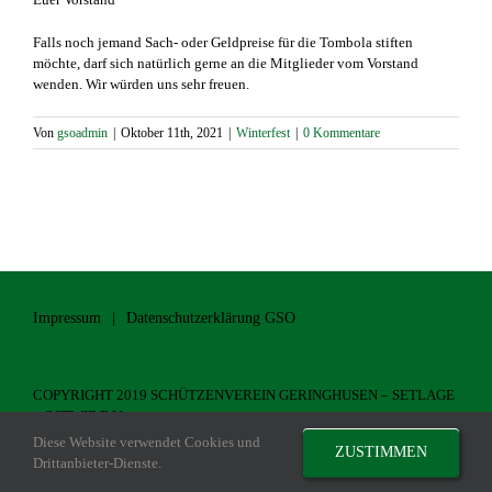
Falls noch jemand Sach- oder Geldpreise für die Tombola stiften
möchte, darf sich natürlich gerne an die Mitglieder vom Vorstand
wenden. Wir würden uns sehr freuen.
Von
gsoadmin
|
Oktober 11th, 2021
|
Winterfest
|
0 Kommentare
Impressum
Datenschutzerklärung GSO
COPYRIGHT 2019 SCHÜTZENVEREIN GERINGHUSEN – SETLAGE
– OSTWIE E.V.
Diese Website verwendet Cookies und
ZUSTIMMEN
Drittanbieter-Dienste.